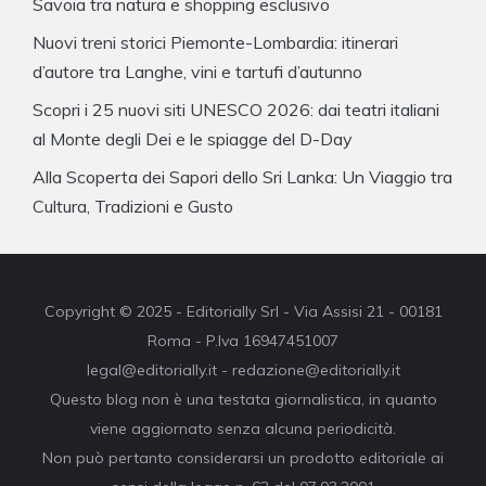
Savoia tra natura e shopping esclusivo
Nuovi treni storici Piemonte-Lombardia: itinerari
d’autore tra Langhe, vini e tartufi d’autunno
Scopri i 25 nuovi siti UNESCO 2026: dai teatri italiani
al Monte degli Dei e le spiagge del D-Day
Alla Scoperta dei Sapori dello Sri Lanka: Un Viaggio tra
Cultura, Tradizioni e Gusto
Copyright © 2025 - Editorially Srl - Via Assisi 21 - 00181
Roma - P.Iva 16947451007
legal@editorially.it - redazione@editorially.it
Questo blog non è una testata giornalistica, in quanto
viene aggiornato senza alcuna periodicità.
Non può pertanto considerarsi un prodotto editoriale ai