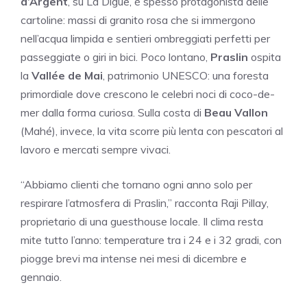
d’Argent
, su La Digue, è spesso protagonista delle
cartoline: massi di granito rosa che si immergono
nell’acqua limpida e sentieri ombreggiati perfetti per
passeggiate o giri in bici. Poco lontano,
Praslin
ospita
la
Vallée de Mai
, patrimonio UNESCO: una foresta
primordiale dove crescono le celebri noci di coco-de-
mer dalla forma curiosa. Sulla costa di
Beau Vallon
(Mahé), invece, la vita scorre più lenta con pescatori al
lavoro e mercati sempre vivaci.
“Abbiamo clienti che tornano ogni anno solo per
respirare l’atmosfera di Praslin,” racconta Raji Pillay,
proprietario di una guesthouse locale. Il clima resta
mite tutto l’anno: temperature tra i 24 e i 32 gradi, con
piogge brevi ma intense nei mesi di dicembre e
gennaio.