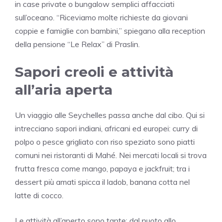
in case private o bungalow semplici affacciati
sull’oceano. “Riceviamo molte richieste da giovani
coppie e famiglie con bambini,” spiegano alla reception
della pensione “Le Relax” di Praslin.
Sapori creoli e attività
all’aria aperta
Un viaggio alle Seychelles passa anche dal cibo. Qui si
intrecciano sapori indiani, africani ed europei: curry di
polpo o pesce grigliato con riso speziato sono piatti
comuni nei ristoranti di Mahé. Nei mercati locali si trova
frutta fresca come mango, papaya e jackfruit; tra i
dessert più amati spicca il ladob, banana cotta nel
latte di cocco.
Le attività all’aperto sono tante: dal nuoto allo