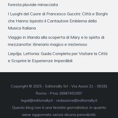
foresta pluviale minacciata
I Luoghi del Cuore di Francesco Guccini: Città e Borghi
che Hanno Ispirato il Cantautore Emblema della
Musica Italiana
Viaggio in Irlanda alla scoperta di Mary e lo spirito di
mezzanotte: itinerario magico e misterioso
Liepāja, Lettonia: Guida Completa per Visitare la Città
e Scoprire le Esperienze Imperdibili
Copyright © 2025 - Editorially Srl - Via Assisi 21 - 00181
Roma - P.Iva 16947451007
legal@editorially.it - redazione@editorially.it
Questo blog non è una testata giornalistica, in quanto
viene aggiornato senza alcuna periodicità.