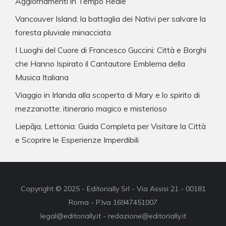
Aggiornamenti in Tempo Reale
Vancouver Island: la battaglia dei Nativi per salvare la
foresta pluviale minacciata
I Luoghi del Cuore di Francesco Guccini: Città e Borghi
che Hanno Ispirato il Cantautore Emblema della
Musica Italiana
Viaggio in Irlanda alla scoperta di Mary e lo spirito di
mezzanotte: itinerario magico e misterioso
Liepāja, Lettonia: Guida Completa per Visitare la Città
e Scoprire le Esperienze Imperdibili
Copyright © 2025 - Editorially Srl - Via Assisi 21 - 00181
Roma - P.Iva 16947451007
legal@editorially.it - redazione@editorially.it