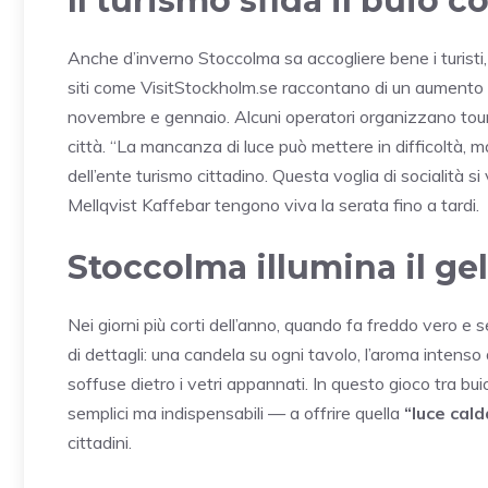
Il turismo sfida il buio 
Anche d’inverno Stoccolma sa accogliere bene i turisti
siti come VisitStockholm.se raccontano di un aumento 
novembre e gennaio. Alcuni operatori organizzano tour de
città. “La mancanza di luce può mettere in difficoltà, ma
dell’ente turismo cittadino. Questa voglia di socialità 
Mellqvist Kaffebar tengono viva la serata fino a tardi.
Stoccolma illumina il gel
Nei giorni più corti dell’anno, quando fa freddo vero e 
di dettagli: una candela su ogni tavolo, l’aroma intenso
soffuse dietro i vetri appannati. In questo gioco tra buio
semplici ma indispensabili — a offrire quella
“luce cald
cittadini.