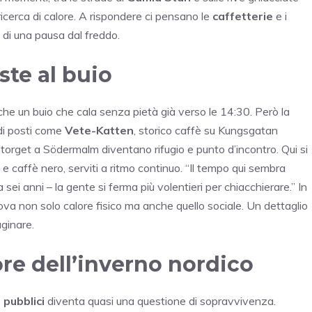
ricerca di calore. A rispondere ci pensano le
caffetterie
e i
a di una pausa dal freddo.
ste al buio
he un buio che cala senza pietà già verso le 14:30. Però la
di posti come
Vete-Katten
, storico caffè su Kungsgatan
Nytorget a Södermalm diventano rifugio e punto d’incontro. Qui si
– e caffè nero, serviti a ritmo continuo. “Il tempo qui sembra
sei anni – la gente si ferma più volentieri per chiacchierare.” In
trova non solo calore fisico ma anche quello sociale. Un dettaglio
ginare.
uore dell’inverno nordico
 pubblici
diventa quasi una questione di sopravvivenza.