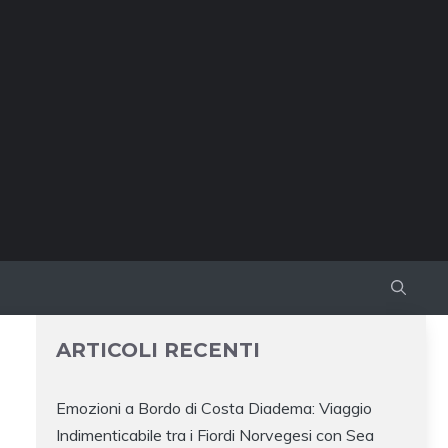
ARTICOLI RECENTI
Emozioni a Bordo di Costa Diadema: Viaggio
Indimenticabile tra i Fiordi Norvegesi con Sea