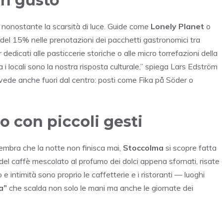
con gusto
, nonostante la scarsità di luce. Guide come
Lonely Planet
o
del 15% nelle prenotazioni dei pacchetti gastronomici tra
dicati alle pasticcerie storiche o alle micro torrefazioni della
 i locali sono la nostra risposta culturale,” spiega Lars Edström
si vede anche fuori dal centro: posti come Fika på Söder o
o con piccoli gesti
sembra che la notte non finisca mai,
Stoccolma
si scopre fatta
 del caffè mescolato al profumo dei dolci appena sfornati, risate
 e intimità sono proprio le caffetterie e i ristoranti — luoghi
a”
che scalda non solo le mani ma anche le giornate dei