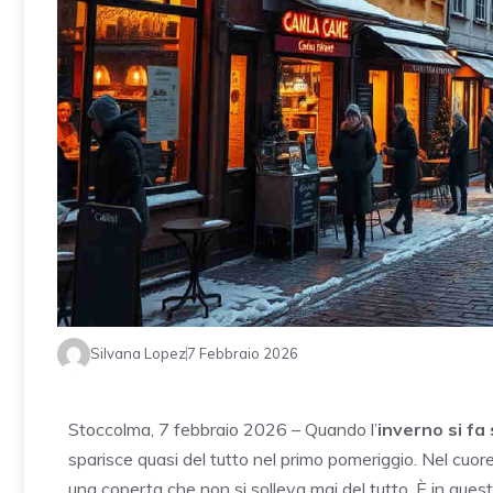
Silvana Lopez
7 Febbraio 2026
Stoccolma, 7 febbraio 2026 – Quando l’
inverno si fa
sparisce quasi del tutto nel primo pomeriggio. Nel cuore 
una coperta che non si solleva mai del tutto. È in quest