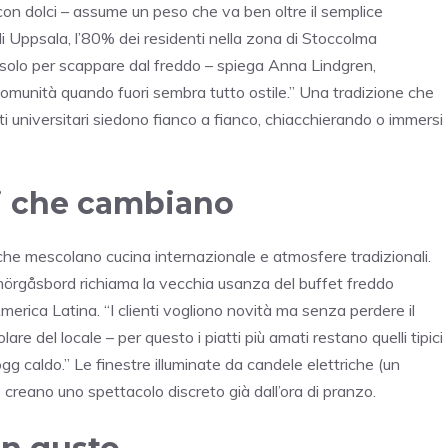
è con dolci – assume un peso che va ben oltre il semplice
i Uppsala, l’80% dei residenti nella zona di Stoccolma
solo per scappare dal freddo – spiega Anna Lindgren,
omunità quando fuori sembra tutto ostile.” Una tradizione che
 universitari siedono fianco a fianco, chiacchierando o immersi
li che cambiano
 che mescolano cucina internazionale e atmosfere tradizionali.
Smörgåsbord richiama la vecchia usanza del buffet freddo
America Latina. “I clienti vogliono novità ma senza perdere il
lare del locale – per questo i piatti più amati restano quelli tipici
lögg caldo.” Le finestre illuminate da candele elettriche (un
 creano uno spettacolo discreto già dall’ora di pranzo.