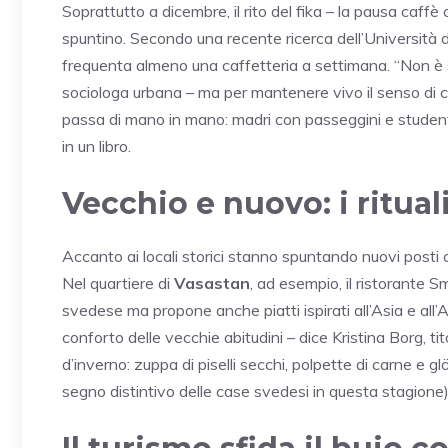
Soprattutto a dicembre, il rito del fika – la pausa caff
spuntino. Secondo una recente ricerca dell’Università d
frequenta almeno una caffetteria a settimana. “Non è 
sociologa urbana – ma per mantenere vivo il senso di c
passa di mano in mano: madri con passeggini e studenti
in un libro.
Vecchio e nuovo: i ritua
Accanto ai locali storici stanno spuntando nuovi posti
Nel quartiere di
Vasastan
, ad esempio, il ristorante 
svedese ma propone anche piatti ispirati all’Asia e all’
conforto delle vecchie abitudini – dice Kristina Borg, tito
d’inverno: zuppa di piselli secchi, polpette di carne e g
segno distintivo delle case svedesi in questa stagione)