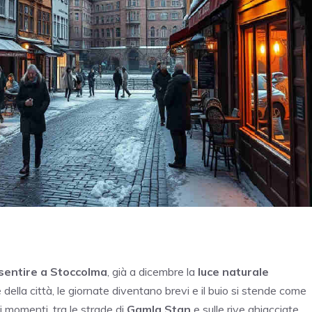
 sentire a Stoccolma
, già a dicembre la
luce naturale
della città, le giornate diventano brevi e il buio si stende come
i momenti, tra le strade di
Gamla Stan
e sulle rive ghiacciate