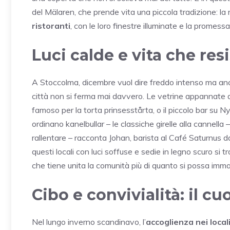
del Mälaren, che prende vita una piccola tradizione: la 
ristoranti
, con le loro finestre illuminate e la promess
Luci calde e vita che resi
A Stoccolma, dicembre vuol dire freddo intenso ma anc
città non si ferma mai davvero. Le vetrine appannate 
famoso per la torta prinsesstårta, o il piccolo bar su 
ordinano kanelbullar – le classiche girelle alla cannella 
rallentare – racconta Johan, barista al Café Saturnus da 
questi locali con luci soffuse e sedie in legno scuro si 
che tiene unita la comunità più di quanto si possa imma
Cibo e convivialità: il c
Nel lungo inverno scandinavo, l’
accoglienza nei locali