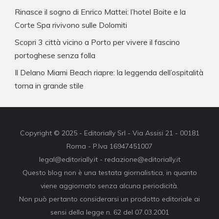
Rinasce il sogno di Enrico Mattei: l’hotel Boite e la
Corte Spa rivivono sulle Dolomiti
Scopri 3 città vicino a Porto per vivere il fascino
portoghese senza folla
Il Delano Miami Beach riapre: la leggenda dell’ospitalità
torna in grande stile
Copyright © 2025 - Editorially Srl - Via Assisi 21 - 00181
Roma - P.Iva 16947451007
legal@editorially.it - redazione@editorially.it
Questo blog non è una testata giornalistica, in quanto
viene aggiornato senza alcuna periodicità.
Non può pertanto considerarsi un prodotto editoriale ai
sensi della legge n. 62 del 07.03.2001