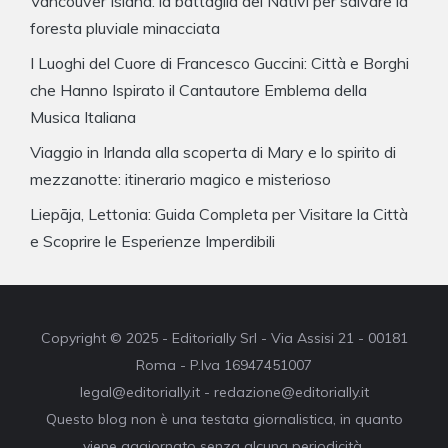
Vancouver Island: la battaglia dei Nativi per salvare la
foresta pluviale minacciata
I Luoghi del Cuore di Francesco Guccini: Città e Borghi
che Hanno Ispirato il Cantautore Emblema della
Musica Italiana
Viaggio in Irlanda alla scoperta di Mary e lo spirito di
mezzanotte: itinerario magico e misterioso
Liepāja, Lettonia: Guida Completa per Visitare la Città
e Scoprire le Esperienze Imperdibili
Copyright © 2025 - Editorially Srl - Via Assisi 21 - 00181
Roma - P.Iva 16947451007
legal@editorially.it - redazione@editorially.it
Questo blog non è una testata giornalistica, in quanto
viene aggiornato senza alcuna periodicità.