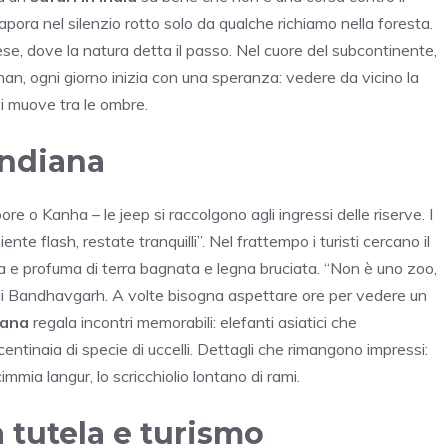
apora nel silenzio rotto solo da qualche richiamo nella foresta.
se, dove la natura detta il passo. Nel cuore del subcontinente,
han, ogni giorno inizia con una speranza: vedere da vicino la
i muove tra le ombre.
 indiana
 o Kanha – le jeep si raccolgono agli ingressi delle riserve. I
nte flash, restate tranquilli”. Nel frattempo i turisti cercano il
ca e profuma di terra bagnata e legna bruciata. “Non è uno zoo,
 di Bandhavgarh. A volte bisogna aspettare ore per vedere un
iana
regala incontri memorabili: elefanti asiatici che
centinaia di specie di uccelli. Dettagli che rimangono impressi:
immia langur, lo scricchiolio lontano di rami.
a tutela e turismo