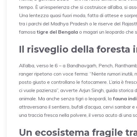
tempo. È un’esperienza che si costruisce all’alba, si ass
Una lentezza quasi fuori moda, fatta di attese e sorpre
tra i parchi del Madhya Pradesh o le riserve del Rajast
famosa
tigre del Bengala
o magari un leopardo che s
Il risveglio della foresta
All’alba, verso le 6 – a Bandhavgarh, Pench, Ranthambore
ranger ripetono con voce ferma: “Niente rumori inutili, nie
posto giusto e controllano le fotocamere. L’aria è fres
ci vuole pazienza”, avverte Arjun Singh, guida storica
animale. Ma anche senza tigri o leopardi, la
fauna ind
attraversano il sentiero, bufali d’acqua, cervi sambar e 
una traccia fresca nella polvere, il verso acuto di una sc
Un ecosistema fragile tr