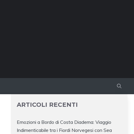
ARTICOLI RECENTI
Emozioni a Bordo di Costa Diadema: Viaggio
Indimenticabile tra i Fiordi Norvegesi con Sea