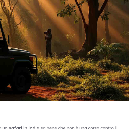
a un
safari in India
sa bene che non è una corsa contro il