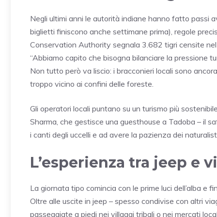
Negli ultimi anni le autorità indiane hanno fatto passi 
biglietti finiscono anche settimane prima), regole precise
Conservation Authority segnala 3.682 tigri censite nel
“Abbiamo capito che bisogna bilanciare la pressione tur
Non tutto però va liscio: i bracconieri locali sono anc
troppo vicino ai confini delle foreste.
Gli operatori locali puntano su un turismo più sostenibi
Sharma, che gestisce una guesthouse a Tadoba – il safari
i canti degli uccelli e ad avere la pazienza dei naturalisti
L’esperienza tra jeep e vi
La giornata tipo comincia con le prime luci dell’alba e fi
Oltre alle uscite in jeep – spesso condivise con altri via
passeggiate a piedi nei villaggi tribali o nei mercati local