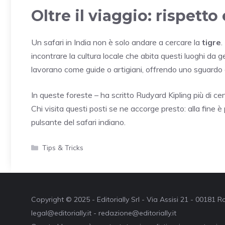
Oltre il viaggio: rispetto
Un safari in India non è solo andare a cercare la
tigre
.
incontrare la cultura locale che abita questi luoghi da 
lavorano come guide o artigiani, offrendo uno sguardo au
In queste foreste – ha scritto Rudyard Kipling più di ce
Chi visita questi posti se ne accorge presto: alla fine è 
pulsante del safari indiano.
Categorie
Tips & Tricks
Copyright © 2025 - Editorially Srl - Via Assisi 21 - 00181
legal@editorially.it - redazione@editorially.it