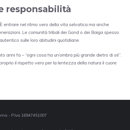
 e responsabilità
 È entrare nel ritmo vero della vita selvatica ma anche
generazioni. Le comunità tribali dei Gond o dei Baiga spesso
tentico sulle loro abitudini quotidiane.
nto anni fa – “ogni cosa ha un’ombra più grande dietro di sé”.
proprio il rispetto vero per la lentezza della natura il cuore
 Roma - P.Iva 16947451007