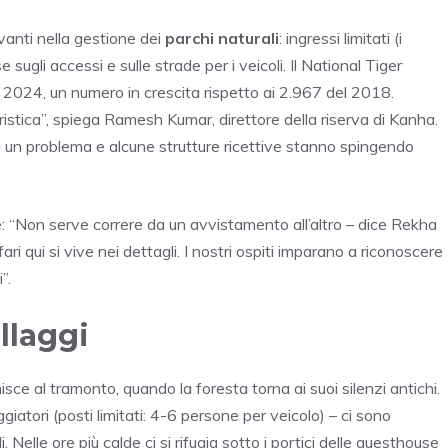
avanti nella gestione dei
parchi naturali
: ingressi limitati (i
 sugli accessi e sulle strade per i veicoli. Il National Tiger
 2024, un numero in crescita rispetto ai 2.967 del 2018.
istica”, spiega Ramesh Kumar, direttore della riserva di Kanha.
ora un problema e alcune strutture ricettive stanno spingendo
le: “Non serve correre da un avvistamento all’altro – dice Rekha
 qui si vive nei dettagli. I nostri ospiti imparano a riconoscere
”.
llaggi
nisce al tramonto, quando la foresta torna ai suoi silenzi antichi.
ggiatori (posti limitati: 4-6 persone per veicolo) – ci sono
i. Nelle ore più calde ci si rifugia sotto i portici delle guesthouse