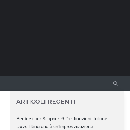
ARTICOLI RECENTI
Perdersi per Scoprire: 6 Destinazioni Italiane
Dove l’Itinerario è un’Improvvisazione