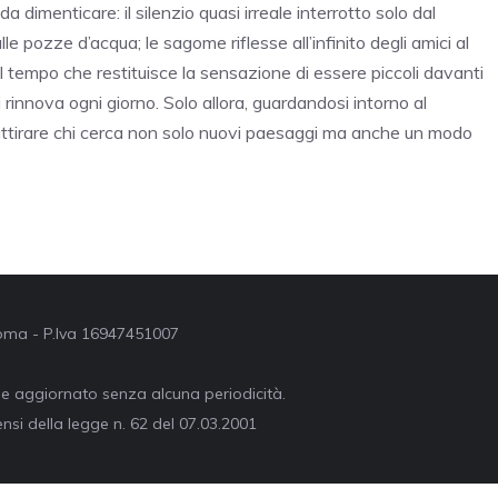
 dimenticare: il silenzio quasi irreale interrotto solo dal
ulle pozze d’acqua; le sagome riflesse all’infinito degli amici al
dal tempo che restituisce la sensazione di essere piccoli davanti
rinnova ogni giorno. Solo allora, guardandosi intorno al
attirare chi cerca non solo nuovi paesaggi ma anche un modo
 Roma - P.Iva 16947451007
ne aggiornato senza alcuna periodicità.
nsi della legge n. 62 del 07.03.2001