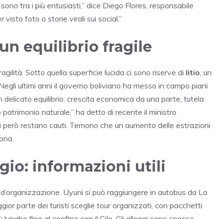
i sono tra i più entusiasti,” dice Diego Flores, responsabile
 visto foto o storie virali sui social.”
un equilibrio fragile
gilità. Sotto quella superficie lucida ci sono riserve di
litio
, un
Negli ultimi anni il governo boliviano ha messo in campo piani
n delicato equilibrio: crescita economica da una parte, tutela
o patrimonio naturale,” ha detto di recente il ministro
cali però restano cauti. Temono che un aumento delle estrazioni
zona.
io: informazioni utili
 d’organizzazione. Uyuni si può raggiungere in autobus da La
ggior parte dei turisti sceglie tour organizzati, con pacchetti
ù lunghe fino al confine con il Cile. Gli alloggi sono spesso