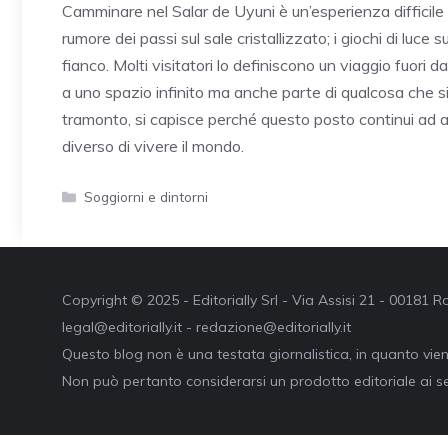
Camminare nel Salar de Uyuni è un’esperienza difficile da
rumore dei passi sul sale cristallizzato; i giochi di luce s
fianco. Molti visitatori lo definiscono un viaggio fuori 
a uno spazio infinito ma anche parte di qualcosa che si 
tramonto, si capisce perché questo posto continui ad 
diverso di vivere il mondo.
Categorie
Soggiorni e dintorni
Copyright © 2025 - Editorially Srl - Via Assisi 21 - 00181
legal@editorially.it - redazione@editorially.it
Questo blog non è una testata giornalistica, in quanto vie
Non può pertanto considerarsi un prodotto editoriale ai se