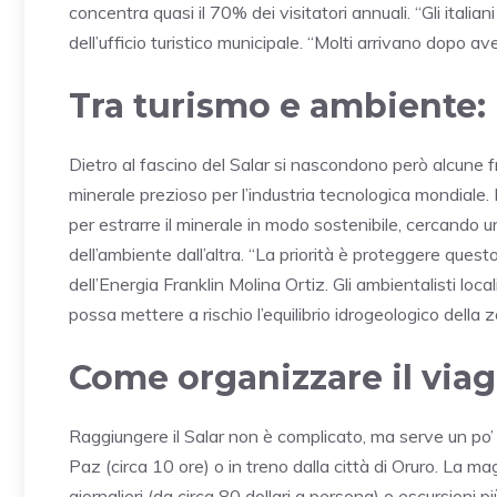
concentra quasi il 70% dei visitatori annuali. “Gli italian
dell’ufficio turistico municipale. “Molti arrivano dopo aver
Tra turismo e ambiente: 
Dietro al fascino del Salar si nascondono però alcune fra
minerale prezioso per l’industria tecnologica mondiale. 
per estrarre il minerale in modo sostenibile, cercando u
dell’ambiente dall’altra. “La priorità è proteggere quest
dell’Energia Franklin Molina Ortiz. Gli ambientalisti lo
possa mettere a rischio l’equilibrio idrogeologico della 
Come organizzare il viagg
Raggiungere il Salar non è complicato, ma serve un po’
Paz (circa 10 ore) o in treno dalla città di Oruro. La ma
giornalieri (da circa 80 dollari a persona) o escursioni pi