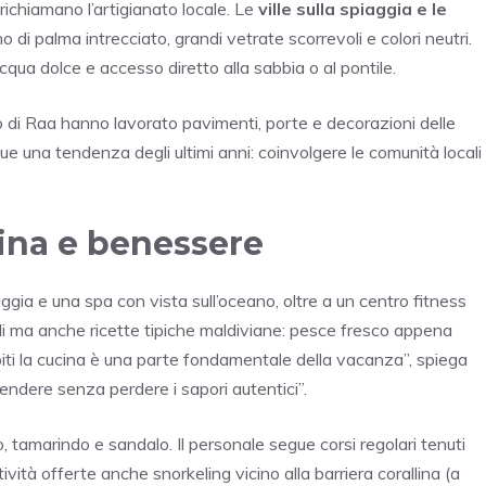
 richiamano l’artigianato locale. Le
ville sulla spiaggia e le
no di palma intrecciato, grandi vetrate scorrevoli e colori neutri.
cqua dolce e accesso diretto alla sabbia o al pontile.
ollo di Raa hanno lavorato pavimenti, porte e decorazioni delle
e una tendenza degli ultimi anni: coinvolgere le comunità locali
cina e benessere
iaggia e una spa con vista sull’oceano, oltre a un centro fitness
ali ma anche ricette tipiche maldiviane: pesce fresco appena
spiti la cucina è una parte fondamentale della vacanza”, spiega
endere senza perdere i sapori autentici”.
 tamarindo e sandalo. Il personale segue corsi regolari tenuti
tività offerte anche snorkeling vicino alla barriera corallina (a