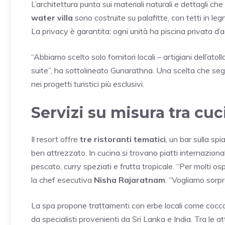
L’architettura punta sui materiali naturali e dettagli che
water villa
sono costruite su palafitte, con tetti in leg
La privacy è garantita: ogni unità ha piscina privata d’a
“Abbiamo scelto solo fornitori locali – artigiani dell’at
suite”, ha sottolineato Gunarathna. Una scelta che segu
nei progetti turistici più esclusivi.
Servizi su misura tra cu
Il resort offre
tre ristoranti tematici
, un bar sulla sp
ben attrezzato. In cucina si trovano piatti internazion
pescato, curry speziati e frutta tropicale. “Per molti o
la chef esecutiva
Nisha Rajaratnam
. “Vogliamo sorpr
La spa propone trattamenti con erbe locali come cocco,
da specialisti provenienti da Sri Lanka e India. Tra le at