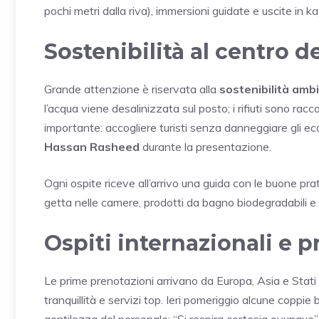
pochi metri dalla riva), immersioni guidate e uscite in 
Sostenibilità al centro d
Grande attenzione è riservata alla
sostenibilità amb
l’acqua viene desalinizzata sul posto; i rifiuti sono rac
importante: accogliere turisti senza danneggiare gli eco
Hassan Rasheed
durante la presentazione.
Ogni ospite riceve all’arrivo una guida con le buone pra
getta nelle camere, prodotti da bagno biodegradabili e li
Ospiti internazionali e 
Le prime prenotazioni arrivano da Europa, Asia e Stati U
tranquillità e servizi top. Ieri pomeriggio alcune coppi
gentilezza del personale: “Si respira cortesia ovunque”,