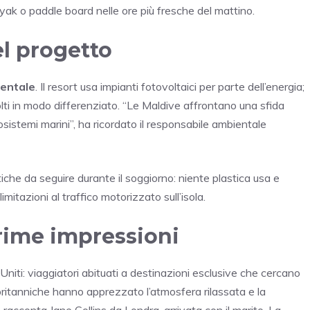
kayak o paddle board nelle ore più fresche del mattino.
el progetto
ientale
. Il resort usa impianti fotovoltaici per parte dell’energia;
colti in modo differenziato. “Le Maldive affrontano una sfida
sistemi marini”, ha ricordato il responsabile ambientale
tiche da seguire durante il soggiorno: niente plastica usa e
mitazioni al traffico motorizzato sull’isola.
prime impressioni
niti: viaggiatori abituati a destinazioni esclusive che cercano
e britanniche hanno apprezzato l’atmosfera rilassata e la
 racconta Jane Collins da Londra, arrivata con il marito. La