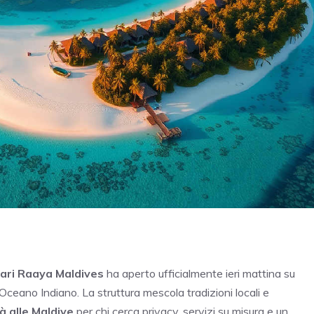
mari Raaya Maldives
ha aperto ufficialmente ieri mattina su
l’Oceano Indiano. La struttura mescola tradizioni locali e
tà alle Maldive
per chi cerca privacy, servizi su misura e un