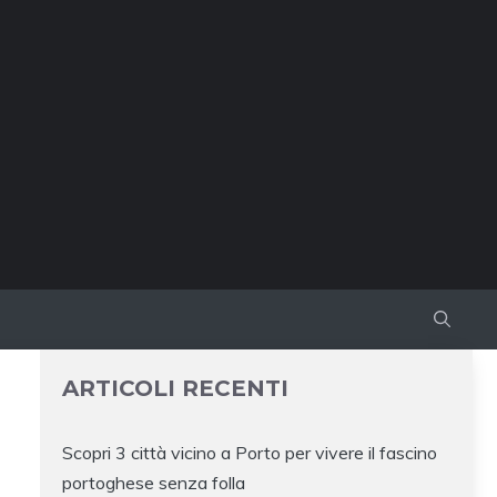
ARTICOLI RECENTI
Scopri 3 città vicino a Porto per vivere il fascino
portoghese senza folla