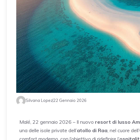
Silvana Lopez
22 Gennaio 2026
Malé, 22 gennaio 2026 – Il nuovo
resort di lusso A
una delle isole private dell’
atollo di Raa
, nel cuore del
comfort moderno, con l’obiettivo di ridefinire l’
ospitali