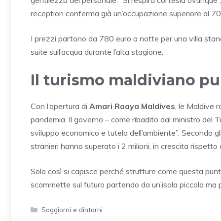
reception conferma già un’occupazione superiore al 70%
I prezzi partono da 780 euro a notte per una villa stand
suite sull’acqua durante l’alta stagione.
Il turismo maldiviano pu
Con l’apertura di
Amari Raaya Maldives
, le Maldive 
pandemia. Il governo – come ribadito dal ministro del 
sviluppo economico e tutela dell’ambiente”. Secondo gli ul
stranieri hanno superato i 2 milioni, in crescita rispetto
Solo così si capisce perché strutture come questa puntin
scommette sul futuro partendo da un’isola piccola ma p
Categorie
Soggiorni e dintorni