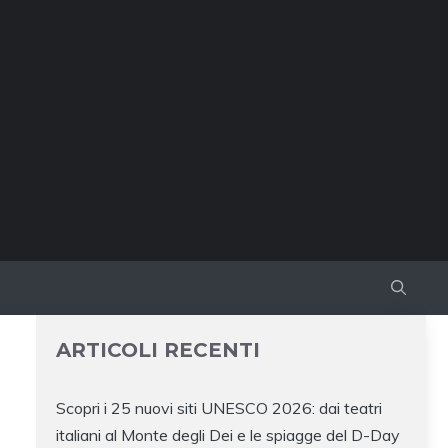
ARTICOLI RECENTI
Scopri i 25 nuovi siti UNESCO 2026: dai teatri
italiani al Monte degli Dei e le spiagge del D-Day