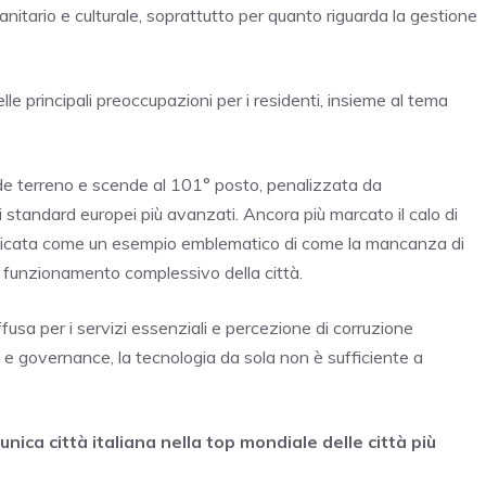
 sanitario e culturale, soprattutto per quanto riguarda la gestione
elle principali preoccupazioni per i residenti, insieme al tema
rde terreno e scende al 101° posto, penalizzata da
i standard europei più avanzati. Ancora più marcato il calo di
ndicata come un esempio emblematico di come la mancanza di
il funzionamento complessivo della città.
iffusa per i servizi essenziali e percezione di corruzione
e governance, la tecnologia da sola non è sufficiente a
nica città italiana nella top mondiale delle città più