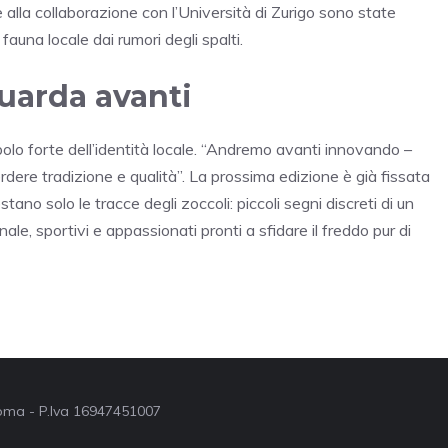
ie alla collaborazione con l’Università di Zurigo sono state
fauna locale dai rumori degli spalti.
arda avanti
olo forte dell’identità locale. “Andremo avanti innovando –
rdere tradizione e qualità”. La prossima edizione è già fissata
ano solo le tracce degli zoccoli: piccoli segni discreti di un
le, sportivi e appassionati pronti a sfidare il freddo pur di
 Roma - P.Iva 16947451007