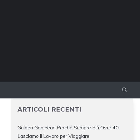
ARTICOLI RECENTI
Golden Gap Year: Perché Sempre Più Over 40
Lasciamo il Lavoro per Viaggiare