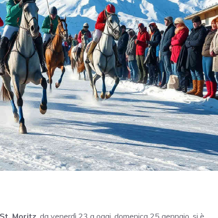
 St. Moritz
, da venerdì 23 a oggi, domenica 25 gennaio, si è