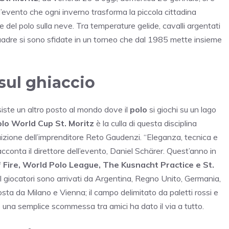
 l’evento che ogni inverno trasforma la piccola cittadina
 del polo sulla neve. Tra temperature gelide, cavalli argentati
 squadre si sono sfidate in un torneo che dal 1985 mette insieme
 sul ghiaccio
siste un altro posto al mondo dove il
polo
si giochi su un lago
lo World Cup St. Moritz
è la culla di questa disciplina
ntuizione dell’imprenditore Reto Gaudenzi. “Eleganza, tecnica e
acconta il direttore dell’evento, Daniel Schärer. Quest’anno in
 Fire, World Polo League, The Kusnacht Practice e St.
I giocatori sono arrivati da Argentina, Regno Unito, Germania,
ta da Milano e Vienna; il campo delimitato da paletti rossi e
 una semplice scommessa tra amici ha dato il via a tutto.