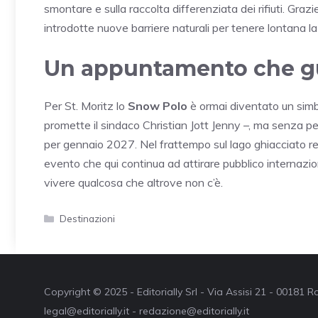
smontare e sulla raccolta differenziata dei rifiuti. Graz
introdotte nuove barriere naturali per tenere lontana la 
Un appuntamento che gu
Per St. Moritz lo
Snow Polo
è ormai diventato un simb
promette il sindaco Christian Jott Jenny –, ma senza pe
per gennaio 2027. Nel frattempo sul lago ghiacciato rest
evento che qui continua ad attirare pubblico internaziona
vivere qualcosa che altrove non c’è.
Categorie
Destinazioni
Copyright © 2025 - Editorially Srl - Via Assisi 21 - 00181
legal@editorially.it - redazione@editorially.it