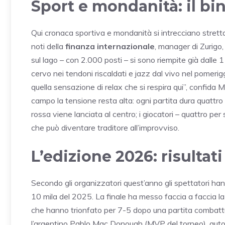
Sport e mondanità: il b
Qui cronaca sportiva e mondanità si intrecciano strettam
noti della
finanza internazionale
, manager di Zurigo,
sul lago – con 2.000 posti – si sono riempite già dalle
cervo nei tendoni riscaldati e jazz dal vivo nel pomerig
quella sensazione di relax che si respira qui”, confida
campo la tensione resta alta: ogni partita dura quattro 
rossa viene lanciata al centro; i giocatori – quattro pe
che può diventare traditore all’improvviso.
L’edizione 2026: risultat
Secondo gli organizzatori quest’anno gli spettatori h
10 mila del 2025. La finale ha messo faccia a faccia l
che hanno trionfato per 7-5 dopo una partita combattuta
l’argentino Pablo Mac Donough (MVP del torneo), autore 