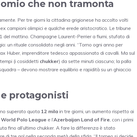
inomio che non tramonta
ente. Per tre giorni la cittadina grigionese ha accolto volti
 ex campioni olimpici e qualche erede aristocratico. Le tribune
 11 del mattino. Champagne Laurent-Perrier a fiumi, stufato di
gio: un rituale consolidato negli anni. “Torno ogni anno per
 Max Huber, imprenditore tedesco appassionato di cavalli. Ma sul
tempi (i cosiddetti
chukker
) da sette minuti ciascuno; la palla
r squadra – devono mostrare equilibrio e rapidità su un ghiaccio
i e protagonisti
anno superato quota
12 mila
in tre giorni, un aumento rispetto ai
a
World Polo League
e l’
Azerbaijan Land of Fire
, con i primi
 fino all’ultimo chukker. A fare la differenza è stato
di tre gol nella seconda metà della sfida. “Il torneo si decide