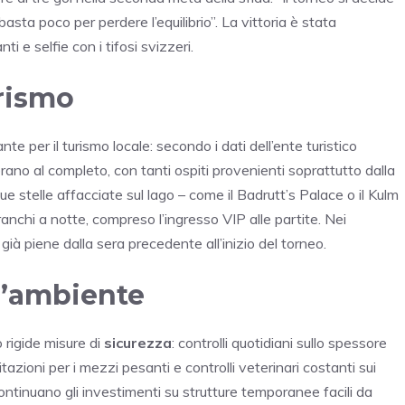
sta poco per perdere l’equilibrio”. La vittoria è stata
i e selfie con i tifosi svizzeri.
rismo
e per il turismo locale: secondo i dati dell’ente turistico
rano al completo, con tanti ospiti provenienti soprattutto dalla
ue stelle affacciate sul lago – come il Badrutt’s Palace o il Kulm
nchi a notte, compreso l’ingresso VIP alle partite. Nei
 già piene dalla sera precedente all’inizio del torneo.
 l’ambiente
rigide misure di
sicurezza
: controlli quotidiani sullo spessore
azioni per i mezzi pesanti e controlli veterinari costanti sui
continuano gli investimenti su strutture temporanee facili da