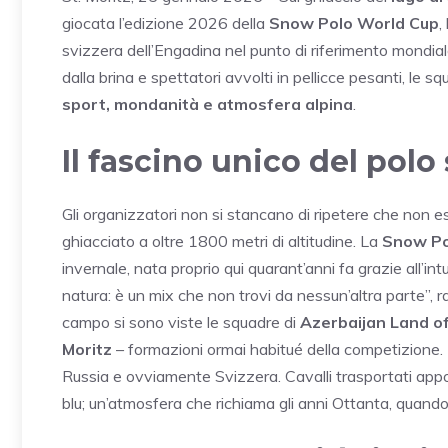
giocata l’edizione 2026 della
Snow Polo World Cup
,
svizzera dell’Engadina nel punto di riferimento mondiale
dalla brina e spettatori avvolti in pellicce pesanti, le
sport, mondanità e atmosfera alpina
.
Il fascino unico del polo
Gli organizzatori non si stancano di ripetere che non e
ghiacciato a oltre 1800 metri di altitudine. La
Snow Po
invernale, nata proprio qui quarant’anni fa grazie all’i
natura: è un mix che non trovi da nessun’altra parte”, r
campo si sono viste le squadre di
Azerbaijan Land of
Moritz
– formazioni ormai habitué della competizione. 
Russia e ovviamente Svizzera. Cavalli trasportati appos
blu; un’atmosfera che richiama gli anni Ottanta, quando