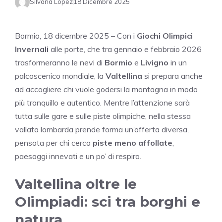
Silvana Lopez
18 Dicembre 2025
Bormio, 18 dicembre 2025 – Con i
Giochi Olimpici
Invernali
alle porte, che tra gennaio e febbraio 2026
trasformeranno le nevi di
Bormio
e
Livigno
in un
palcoscenico mondiale, la
Valtellina
si prepara anche
ad accogliere chi vuole godersi la montagna in modo
più tranquillo e autentico. Mentre l’attenzione sarà
tutta sulle gare e sulle piste olimpiche, nella stessa
vallata lombarda prende forma un’offerta diversa,
pensata per chi cerca
piste meno affollate
,
paesaggi innevati e un po’ di respiro.
Valtellina oltre le
Olimpiadi: sci tra borghi e
natura