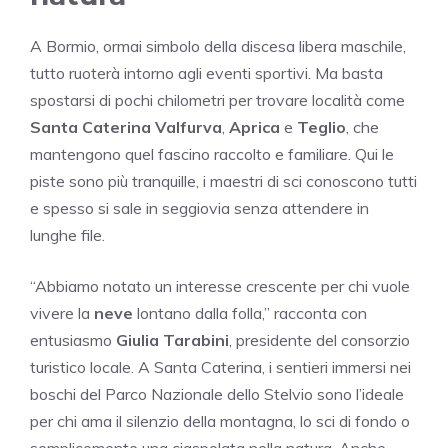
A Bormio, ormai simbolo della discesa libera maschile,
tutto ruoterà intorno agli eventi sportivi. Ma basta
spostarsi di pochi chilometri per trovare località come
Santa Caterina Valfurva
,
Aprica
e
Teglio
, che
mantengono quel fascino raccolto e familiare. Qui le
piste sono più tranquille, i maestri di sci conoscono tutti
e spesso si sale in seggiovia senza attendere in
lunghe file.
“Abbiamo notato un interesse crescente per chi vuole
vivere la
neve
lontano dalla folla,” racconta con
entusiasmo
Giulia Tarabini
, presidente del consorzio
turistico locale. A Santa Caterina, i sentieri immersi nei
boschi del Parco Nazionale dello Stelvio sono l’ideale
per chi ama il silenzio della montagna, lo sci di fondo o
semplicemente una ciaspolata nella natura. Anche