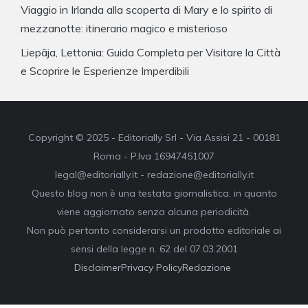
Viaggio in Irlanda alla scoperta di Mary e lo spirito di
mezzanotte: itinerario magico e misterioso
Liepāja, Lettonia: Guida Completa per Visitare la Città
e Scoprire le Esperienze Imperdibili
Copyright © 2025 - Editorially Srl - Via Assisi 21 - 00181
Roma - P.Iva 16947451007
legal@editorially.it - redazione@editorially.it
Questo blog non è una testata giornalistica, in quanto
viene aggiornato senza alcuna periodicità.
Non può pertanto considerarsi un prodotto editoriale ai
sensi della legge n. 62 del 07.03.2001
Disclaimer
Privacy Policy
Redazione