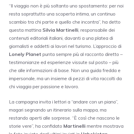
“Il viaggio non è più soltanto uno spostamento: per noi
resta soprattutto una scoperta intima, un continuo
scambio tra chi parte e quello che incontra”, ha detto
questa mattina
Silvia Martinelli
, responsabile dei
contenuti editoriali italiani, davanti a una platea di
giornalisti e addetti ai lavori nel turismo. L’approccio di
Lonely Planet
punta sempre più al racconto diretto –
testimonianze ed esperienze vissute sul posto – più
che alle informazioni di base. Non una guida fredda e
impersonale, ma un insieme di pezzi di vita raccolti da
chi viaggia per passione e lavoro.
La campagna invita i lettori a “andare con un piano”,
magari segnando un itinerario sulla mappa, ma
restando aperti alle sorprese. “È così che nascono le
storie vere”, ha confidato
Martinelli
mentre mostrava
le foto inviate dagli ultimi inviati in
Uzbekistan
,