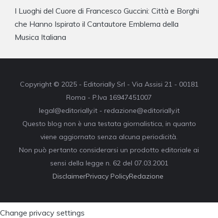
I Luoghi del Cuore di Francesco Guccini: Città e Borghi
che Hanno Ispirato il Cantautore Emblema della
Musica Italiana
Copyright © 2025 - Editorially Srl - Via Assisi 21 - 00181
Roma - P.Iva 16947451007
legal@editorially.it - redazione@editorially.it
Questo blog non è una testata giornalistica, in quanto
viene aggiornato senza alcuna periodicità.
Non può pertanto considerarsi un prodotto editoriale ai
sensi della legge n. 62 del 07.03.2001
Disclaimer
Privacy Policy
Redazione
Change privacy settings