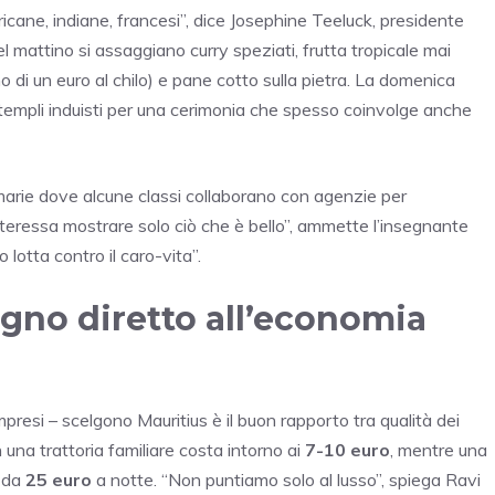
ricane, indiane, francesi”, dice Josephine Teeluck, presidente
l mattino si assaggiano curry speziati, frutta tropicale mai
 di un euro al chilo) e pane cotto sulla pietra. La domenica
i templi induisti per una cerimonia che spesso coinvolge anche
rimarie dove alcune classi collaborano con agenzie per
i interessa mostrare solo ciò che è bello”, ammette l’insegnante
 lotta contro il caro-vita”.
egno diretto all’economia
mpresi – scelgono Mauritius è il buon rapporto tra qualità dei
 una trattoria familiare costa intorno ai
7-10 euro
, mentre una
e da
25 euro
a notte. “Non puntiamo solo al lusso”, spiega Ravi