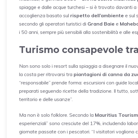
spiagge e dalle acque turchesi – si è trovato davanti a u
accoglienza basato sul
rispetto dell’ambiente
e sul 
secondo gli operatori turistici di
Grand Baie
e
Maheb
i 50 anni, sempre più sensibili alla sostenibilità e alle 
Turismo consapevole tra
Non sono solo i resort sulla spiaggia a disegnare il nuo
la costa per ritrovarsi tra
piantagioni di canna da z
“responsabile” prende forma: escursioni con guide loca
preparati seguendo ricette della tradizione. Il tutto, sot
territorio e delle usanze”.
Ma non è solo folklore. Secondo la
Mauritius Touris
esperienziali” sono cresciute del 17%, includendo laborat
giornate passate con i pescatori. “I visitatori voglio