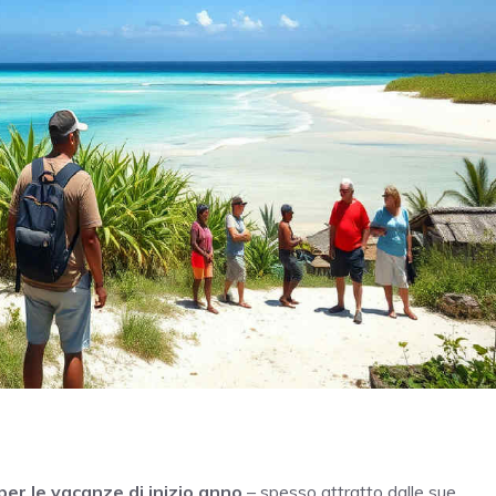
per le vacanze di inizio anno
– spesso attratto dalle sue