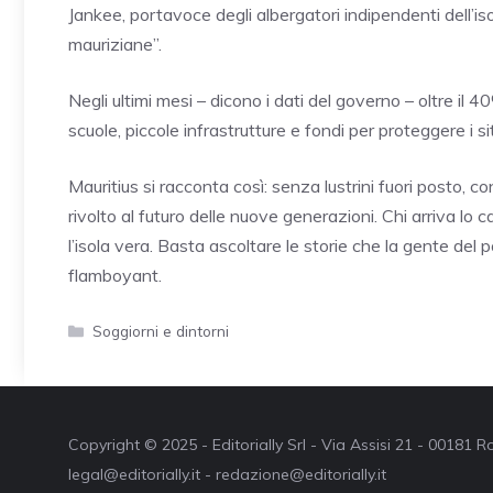
Jankee, portavoce degli albergatori indipendenti dell’isol
mauriziane”.
Negli ultimi mesi – dicono i dati del governo – oltre il 4
scuole, piccole infrastrutture e fondi per proteggere i sit
Mauritius si racconta così: senza lustrini fuori posto, c
rivolto al futuro delle nuove generazioni. Chi arriva lo 
l’isola vera. Basta ascoltare le storie che la gente del 
flamboyant.
Categorie
Soggiorni e dintorni
Copyright © 2025 - Editorially Srl - Via Assisi 21 - 00181
legal@editorially.it - redazione@editorially.it