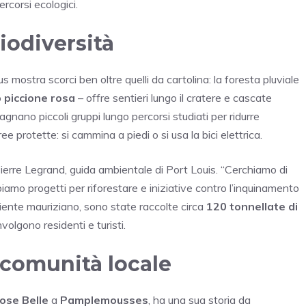
rcorsi ecologici.
iodiversità
s mostra scorci ben oltre quelli da cartolina: la foresta pluviale
o
piccione rosa
– offre sentieri lungo il cratere e cascate
gnano piccoli gruppi lungo percorsi studiati per ridurre
e protette: si cammina a piedi o si usa la bici elettrica.
 Pierre Legrand, guida ambientale di Port Louis. “Cerchiamo di
biamo progetti per riforestare e iniziative contro l’inquinamento
biente mauriziano, sono state raccolte circa
120 tonnellate di
olgono residenti e turisti.
a comunità locale
ose Belle
a
Pamplemousses
, ha una sua storia da