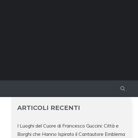
ARTICOLI RECENTI
I Luoghi del Cuore di Francesco Guccini: Città e
Borghi che Hanno Ispirato il Cantautore Emblema