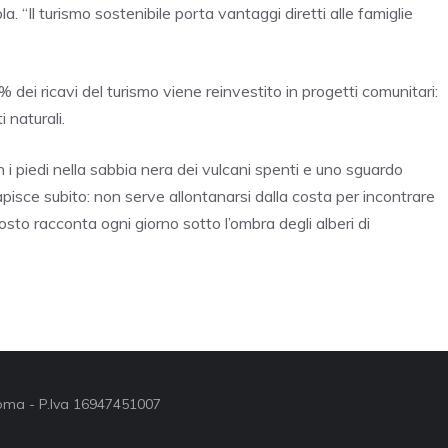
a. “Il turismo sostenibile porta vantaggi diretti alle famiglie
0% dei ricavi del turismo viene reinvestito in progetti comunitari:
i naturali.
on i piedi nella sabbia nera dei vulcani spenti e uno sguardo
capisce subito: non serve allontanarsi dalla costa per incontrare
posto racconta ogni giorno sotto l’ombra degli alberi di
 Roma - P.Iva 16947451007