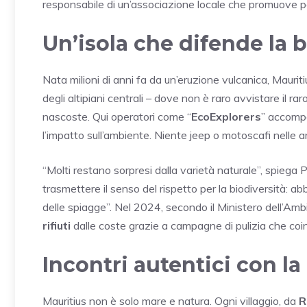
responsabile di un’associazione locale che promuove pe
Un’isola che difende la b
Nata milioni di anni fa da un’eruzione vulcanica, Mauritiu
degli altipiani centrali – dove non è raro avvistare il rar
nascoste. Qui operatori come “
EcoExplorers
” accompa
l’impatto sull’ambiente. Niente jeep o motoscafi nelle are
“Molti restano sorpresi dalla varietà naturale”, spiega
trasmettere il senso del rispetto per la biodiversità: ab
delle spiagge”. Nel 2024, secondo il Ministero dell’Am
rifiuti
dalle coste grazie a campagne di pulizia che coinv
Incontri autentici con l
Mauritius non è solo mare e natura. Ogni villaggio, da
R