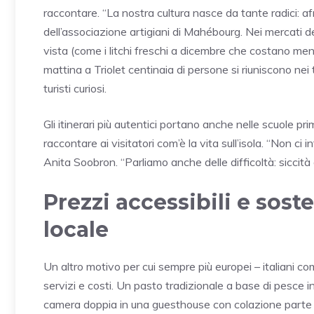
raccontare. “La nostra cultura nasce da tante radici: af
dell’associazione artigiani di Mahébourg. Nei mercati de
vista (come i litchi freschi a dicembre che costano meno
mattina a Triolet centinaia di persone si riuniscono ne
turisti curiosi.
Gli itinerari più autentici portano anche nelle scuole p
raccontare ai visitatori com’è la vita sull’isola. “Non c
Anita Soobron. “Parliamo anche delle difficoltà: siccità o
Prezzi accessibili e sost
locale
Un altro motivo per cui sempre più europei – italiani co
servizi e costi. Un pasto tradizionale a base di pesce in
camera doppia in una guesthouse con colazione part