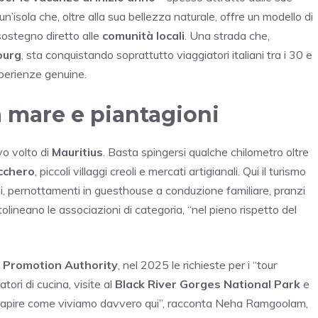
n’isola che, oltre alla sua bellezza naturale, offre un modello di
sostegno diretto alle
comunità locali
. Una strada che,
ourg
, sta conquistando soprattutto viaggiatori italiani tra i 30 e
esperienze genuine.
 mare e piantagioni
vo volto di
Mauritius
. Basta spingersi qualche chilometro oltre
ucchero
, piccoli villaggi creoli e mercati artigianali. Qui il turismo
li, pernottamenti in guesthouse a conduzione familiare, pranzi
tolineano le associazioni di categoria, “nel pieno rispetto del
m Promotion Authority
, nel 2025 le richieste per i “tour
ori di cucina, visite al
Black River Gorges National Park
e
no capire come viviamo davvero qui”, racconta Neha Ramgoolam,