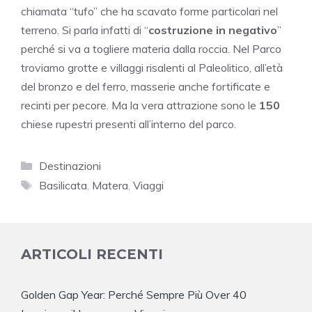
chiamata “tufo” che ha scavato forme particolari nel
terreno. Si parla infatti di “
costruzione in negativo
”
perché si va a togliere materia dalla roccia. Nel Parco
troviamo grotte e villaggi risalenti al Paleolitico, all’età
del bronzo e del ferro, masserie anche fortificate e
recinti per pecore. Ma la vera attrazione sono le
150
chiese rupestri presenti all’interno del parco.
Categorie
Destinazioni
Tag
Basilicata
,
Matera
,
Viaggi
ARTICOLI RECENTI
Golden Gap Year: Perché Sempre Più Over 40