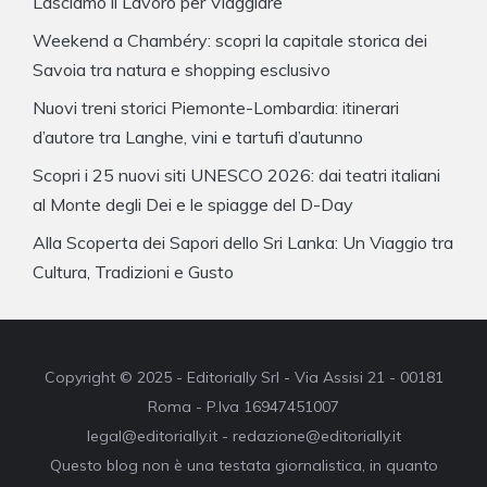
Lasciamo il Lavoro per Viaggiare
Weekend a Chambéry: scopri la capitale storica dei
Savoia tra natura e shopping esclusivo
Nuovi treni storici Piemonte-Lombardia: itinerari
d’autore tra Langhe, vini e tartufi d’autunno
Scopri i 25 nuovi siti UNESCO 2026: dai teatri italiani
al Monte degli Dei e le spiagge del D-Day
Alla Scoperta dei Sapori dello Sri Lanka: Un Viaggio tra
Cultura, Tradizioni e Gusto
Copyright © 2025 - Editorially Srl - Via Assisi 21 - 00181
Roma - P.Iva 16947451007
legal@editorially.it - redazione@editorially.it
Questo blog non è una testata giornalistica, in quanto