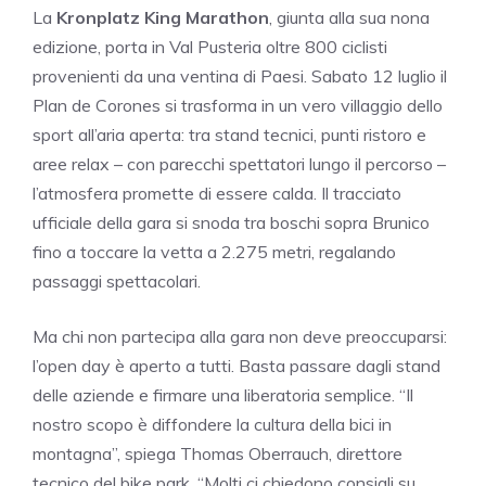
La
Kronplatz King Marathon
, giunta alla sua nona
edizione, porta in Val Pusteria oltre 800 ciclisti
provenienti da una ventina di Paesi. Sabato 12 luglio il
Plan de Corones si trasforma in un vero villaggio dello
sport all’aria aperta: tra stand tecnici, punti ristoro e
aree relax – con parecchi spettatori lungo il percorso –
l’atmosfera promette di essere calda. Il tracciato
ufficiale della gara si snoda tra boschi sopra Brunico
fino a toccare la vetta a 2.275 metri, regalando
passaggi spettacolari.
Ma chi non partecipa alla gara non deve preoccuparsi:
l’open day è aperto a tutti. Basta passare dagli stand
delle aziende e firmare una liberatoria semplice. “Il
nostro scopo è diffondere la cultura della bici in
montagna”, spiega Thomas Oberrauch, direttore
tecnico del bike park. “Molti ci chiedono consigli su