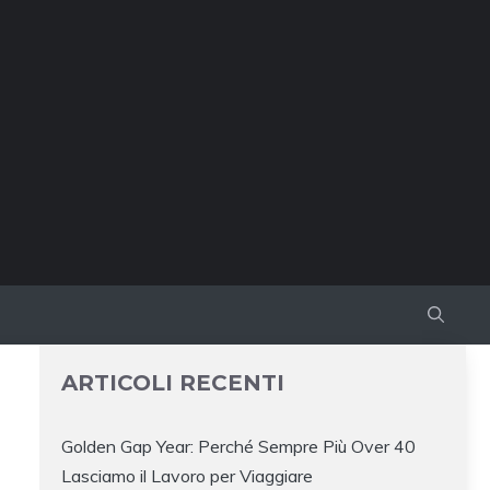
ARTICOLI RECENTI
Golden Gap Year: Perché Sempre Più Over 40
Lasciamo il Lavoro per Viaggiare