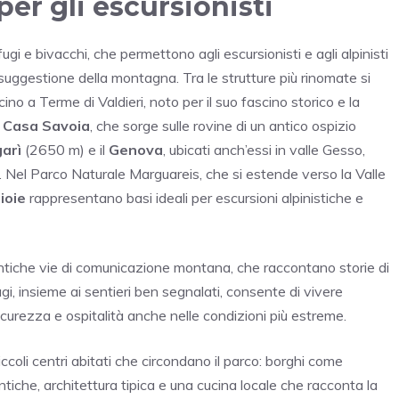
per gli escursionisti
ugi e bivacchi, che permettono agli escursionisti e agli alpinisti
 suggestione della montagna. Tra le strutture più rinomate si
cino a Terme di Valdieri, noto per il suo fascino storico e la
o Casa Savoia
, che sorge sulle rovine di un antico ospizio
arì
(2650 m) e il
Genova
, ubicati anch’essi in valle Gesso,
Nel Parco Naturale Marguareis, che si estende verso la Valle
ioie
rappresentano basi ideali per escursioni alpinistiche e
 antiche vie di comunicazione montana, che raccontano storie di
ifugi, insieme ai sentieri ben segnalati, consente di vivere
curezza e ospitalità anche nelle condizioni più estreme.
coli centri abitati che circondano il parco: borghi come
tiche, architettura tipica e una cucina locale che racconta la