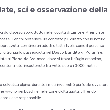
late, sci e osservazione della
sci da discesa soprattutto nelle località di
Limone Piemonte
ncese. Per chi preferisce un contatto più diretto con la natura,
prezzata, con itinerari adatti a tutti i livelli, come il percorso
o la tranquilla passeggiata nel
Bosco Bandito di Palanfré
.
lata al
Piano del Valasco
, dove si trova il rifugio omonimo,
ncontaminato, incastonato tra vette sopra i 3000 metri e
a selvatica alpina: durante i mesi invernali è più facile avvistare
che vivono nei boschi e nelle zone d’alta quota, offrendo
sservazione responsabile.