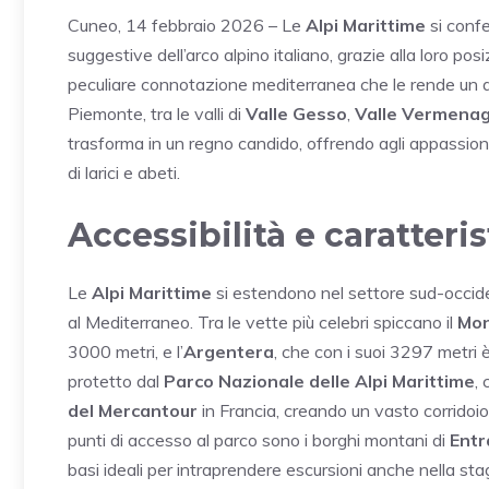
Cuneo, 14 febbraio 2026 – Le
Alpi Marittime
si confe
suggestive dell’arco alpino italiano, grazie alla loro pos
peculiare connotazione mediterranea che le rende un
Piemonte, tra le valli di
Valle Gesso
,
Valle Vermena
trasforma in un regno candido, offrendo agli appassionat
di larici e abeti.
Accessibilità e caratteri
Le
Alpi Marittime
si estendono nel settore sud-occiden
al Mediterraneo. Tra le vette più celebri spiccano il
Mon
3000 metri, e l’
Argentera
, che con i suoi 3297 metri è 
protetto dal
Parco Nazionale delle Alpi Marittime
,
del Mercantour
in Francia, creando un vasto corridoio 
punti di accesso al parco sono i borghi montani di
Entr
basi ideali per intraprendere escursioni anche nella sta