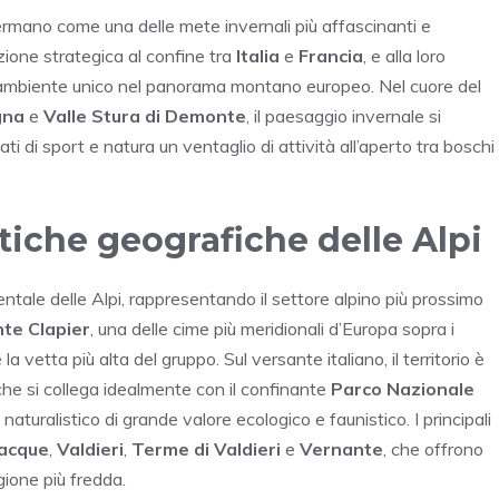
rmano come una delle mete invernali più affascinanti e
izione strategica al confine tra
Italia
e
Francia
, e alla loro
 ambiente unico nel panorama montano europeo. Nel cuore del
gna
e
Valle Stura di Demonte
, il paesaggio invernale si
i di sport e natura un ventaglio di attività all’aperto tra boschi
stiche geografiche delle Alpi
tale delle Alpi, rappresentando il settore alpino più prossimo
te Clapier
, una delle cime più meridionali d’Europa sopra i
la vetta più alta del gruppo. Sul versante italiano, il territorio è
 che si collega idealmente con il confinante
Parco Nazionale
naturalistico di grande valore ecologico e faunistico. I principali
acque
,
Valdieri
,
Terme di Valdieri
e
Vernante
, che offrono
gione più fredda.