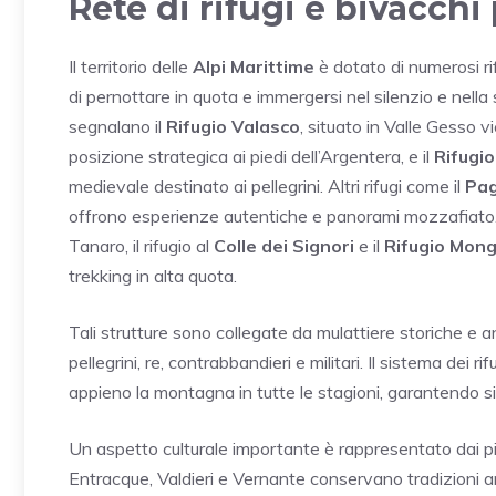
Rete di rifugi e bivacchi 
Il territorio delle
Alpi Marittime
è dotato di numerosi rif
di pernottare in quota e immergersi nel silenzio e nella
segnalano il
Rifugio Valasco
, situato in Valle Gesso vi
posizione strategica ai piedi dell’Argentera, e il
Rifugi
medievale destinato ai pellegrini. Altri rifugi come il
Pag
offrono esperienze autentiche e panorami mozzafiato. 
Tanaro, il rifugio al
Colle dei Signori
e il
Rifugio Mong
trekking in alta quota.
Tali strutture sono collegate da mulattiere storiche e
pellegrini, re, contrabbandieri e militari. Il sistema dei r
appieno la montagna in tutte le stagioni, garantendo si
Un aspetto culturale importante è rappresentato dai pic
Entracque, Valdieri e Vernante conservano tradizioni an