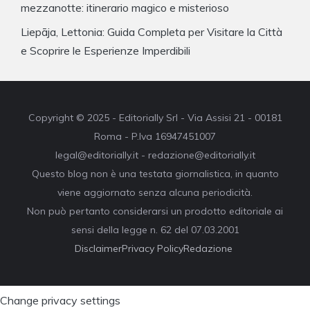
mezzanotte: itinerario magico e misterioso
Liepāja, Lettonia: Guida Completa per Visitare la Città
e Scoprire le Esperienze Imperdibili
Copyright © 2025 - Editorially Srl - Via Assisi 21 - 00181
Roma - P.Iva 16947451007
legal@editorially.it - redazione@editorially.it
Questo blog non è una testata giornalistica, in quanto
viene aggiornato senza alcuna periodicità.
Non può pertanto considerarsi un prodotto editoriale ai
sensi della legge n. 62 del 07.03.2001
Disclaimer
Privacy Policy
Redazione
Change privacy settings