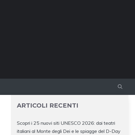
ARTICOLI RECENTI
Scopri i 25 nuovi siti UNESCO 2026: dai teatri
italiani al Monte degli Dei e le spiagge del D-Day