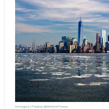
Immagine | Pixabay @Micheal Pewny