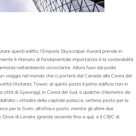
utare questi edifici, l’Emporis Skyscraper Award prende in
amente è ritenuto di fondamentale importanza è la sostenibilità
a armonia nell’ambiente circostante. Allora fuori dal podio
 in un viaggio nel mondo che ci porterà dal Canada alla Corea del
etta l’Antares Tower, al quinto posto il primo edificio non in
a città di Gyeonggi, in Corea del Sud, a qualche chilometro da
l’alto i cittadini della capitale polacca, settimo posto per la
 per lo Sven, all’ottavo posto, mentre gli ultimi due
k Drive di Londra (grande assente fino a qui), e il CIBC di