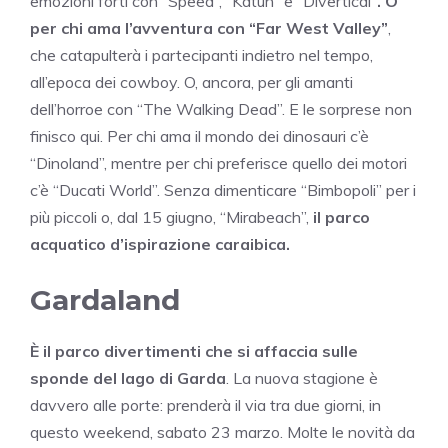
emozioni forti con “Speed”, “Katun” e “Divertical”
. O
per chi ama l’avventura con “Far West Valley”
,
che catapulterà i partecipanti indietro nel tempo,
all’epoca dei cowboy. O, ancora, per gli amanti
dell’horroe con “The Walking Dead”. E le sorprese non
finisco qui. Per chi ama il mondo dei dinosauri c’è
“Dinoland”, mentre per chi preferisce quello dei motori
c’è “Ducati World”. Senza dimenticare “Bimbopoli” per i
più piccoli o, dal 15 giugno, “Mirabeach”,
il parco
acquatico d’ispirazione caraibica.
Gardaland
È il parco divertimenti che si affaccia sulle
sponde del lago di Garda
. La nuova stagione è
davvero alle porte: prenderà il via tra due giorni, in
questo weekend, sabato 23 marzo. Molte le novità da