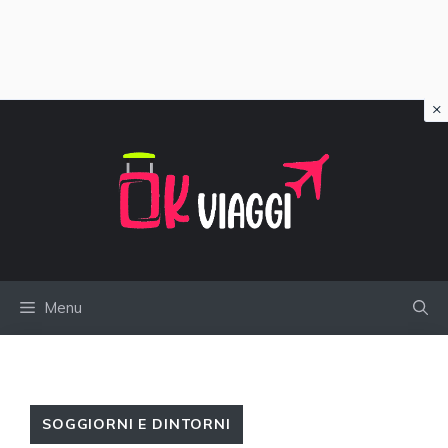
×
Vai
al
contenuto
Menu
SOGGIORNI E DINTORNI