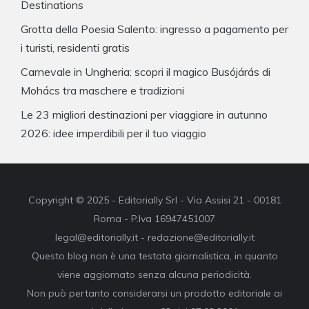
Destinations
Grotta della Poesia Salento: ingresso a pagamento per
i turisti, residenti gratis
Carnevale in Ungheria: scopri il magico Busójárás di
Mohács tra maschere e tradizioni
Le 23 migliori destinazioni per viaggiare in autunno
2026: idee imperdibili per il tuo viaggio
Copyright © 2025 - Editorially Srl - Via Assisi 21 - 00181
Roma - P.Iva 16947451007
legal@editorially.it - redazione@editorially.it
Questo blog non è una testata giornalistica, in quanto
viene aggiornato senza alcuna periodicità.
Non può pertanto considerarsi un prodotto editoriale ai