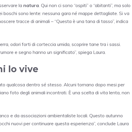
osservare la
natura
. Qui non ci sono “ospiti” o “abitanti”, ma solo
i boschi sono lente: nessuna gara né mappe dettagliate. Si va
noscere tracce di animali – “Questa è una tana di tasso”, indica
terra, odori forti di corteccia umida, scoprire tane tra i sassi.
rumore e segno hanno un significato”, spiega Laura.
i lo vive
vato qualcosa dentro sé stesso. Alcuni tornano dopo mesi per
viano foto degli animali incontrati. È una scelta di vita lenta, non
anco e da associazioni ambientaliste locali. Questo autunno
 occhi nuovi per continuare questa esperienza”, conclude Laura