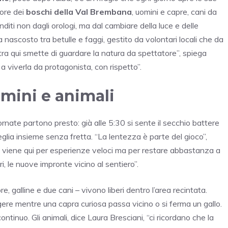
uore dei
boschi della Val Brembana
, uomini e capre, cani da
diti non dagli orologi, ma dal cambiare della luce e delle
ietra nascosto tra betulle e faggi, gestito da volontari locali che da
a qui smette di guardare la natura da spettatore”, spiega
a viverla da protagonista, con rispetto”.
mini e animali
ornate partono presto: già alle 5:30 si sente il secchio battere
veglia insieme senza fretta. “La lentezza è parte del gioco”,
i viene qui per esperienze veloci ma per restare abbastanza a
ri, le nuove impronte vicino al sentiero”.
pre, galline e due cani – vivono liberi dentro l’area recintata.
ggere mentre una capra curiosa passa vicino o si ferma un gallo.
inuo. Gli animali, dice Laura Bresciani, “ci ricordano che la