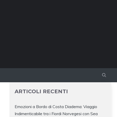
ARTICOLI RECENTI
Emozioni a Bordo di Costa Diadema: Viaggio
Indimenticabile tra i Fiordi Norvegesi con Sea