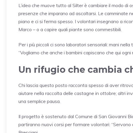
L’idea che muove tutto al Silter è cambiare il modo di 
presenze che imparano ad ascoltarsi. Le camminate ne
piano e ci si ferma spesso. I volontari insegnano a rico
Marco – o a capire quali piante sono commestibili.
Per i più piccoli ci sono laboratori sensoriali: mani nella 
“Vogliamo che anche i bambini capiscano che qui ogni 
Un rifugio che cambia ch
Chi lascia questo posto racconta spesso di aver ritro
aiutare nella raccolta delle castagne in ottobre; altri in
una semplice pausa.
Il progetto è sostenuto dal Comune di San Giovanni Bi
partiranno nuovi corsi per formare volontari: “Servono
Bresciani.