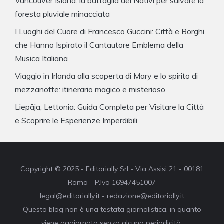
Vancouver Island: la battaglia dei Nativi per salvare la
foresta pluviale minacciata
I Luoghi del Cuore di Francesco Guccini: Città e Borghi
che Hanno Ispirato il Cantautore Emblema della
Musica Italiana
Viaggio in Irlanda alla scoperta di Mary e lo spirito di
mezzanotte: itinerario magico e misterioso
Liepāja, Lettonia: Guida Completa per Visitare la Città
e Scoprire le Esperienze Imperdibili
Copyright © 2025 - Editorially Srl - Via Assisi 21 - 00181
Roma - P.Iva 16947451007
legal@editorially.it - redazione@editorially.it
Questo blog non è una testata giornalistica, in quanto
viene aggiornato senza alcuna periodicità.