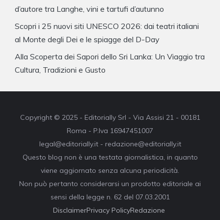
d’autore tra Langhe, vini e tartufi d’autunno
Scopri i 25 nuovi siti UNESCO 2026: dai teatri italiani
al Monte degli Dei e le spiagge del D-Day
Alla Scoperta dei Sapori dello Sri Lanka: Un Viaggio tra
Cultura, Tradizioni e Gusto
Copyright © 2025 - Editorially Srl - Via Assisi 21 - 00181
Roma - P.Iva 16947451007
legal@editorially.it - redazione@editorially.it
Questo blog non è una testata giornalistica, in quanto
viene aggiornato senza alcuna periodicità.
Non può pertanto considerarsi un prodotto editoriale ai
sensi della legge n. 62 del 07.03.2001
Disclaimer
Privacy Policy
Redazione