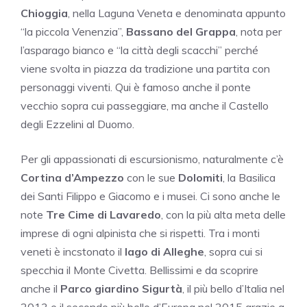
Chioggia
, nella Laguna Veneta e denominata appunto
“la piccola Venenzia”,
Bassano del Grappa
, nota per
l’asparago bianco e “la città degli scacchi” perché
viene svolta in piazza da tradizione una partita con
personaggi viventi. Qui è famoso anche il ponte
vecchio sopra cui passeggiare, ma anche il Castello
degli Ezzelini al Duomo.
Per gli appassionati di escursionismo, naturalmente c’è
Cortina d’Ampezzo
con le sue
Dolomiti
, la Basilica
dei Santi Filippo e Giacomo e i musei. Ci sono anche le
note
Tre Cime di Lavaredo
, con la più alta meta delle
imprese di ogni alpinista che si rispetti. Tra i monti
veneti è incstonato il
lago di Alleghe
, sopra cui si
specchia il Monte Civetta. Bellissimi e da scoprire
anche il
Parco giardino Sigurtà
, il più bello d’Italia nel
2013 e il secondo più bello d’Europa nel 2015 grazie a