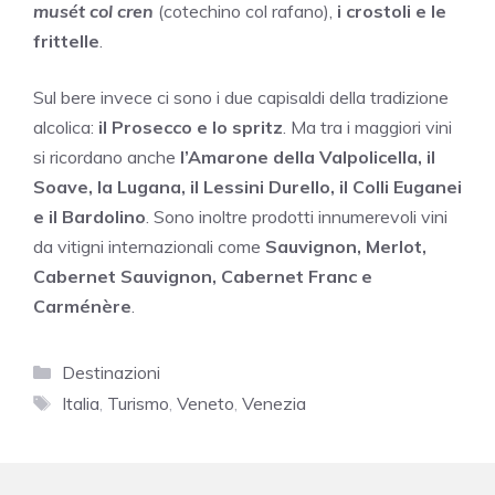
musét col cren
(cotechino col rafano),
i crostoli e le
frittelle
.
Sul bere invece ci sono i due capisaldi della tradizione
alcolica:
il Prosecco e lo spritz
. Ma tra i maggiori vini
si ricordano anche
l’Amarone della Valpolicella, il
Soave, la Lugana, il Lessini Durello, il Colli Euganei
e il Bardolino
. Sono inoltre prodotti innumerevoli vini
da vitigni internazionali come
Sauvignon, Merlot,
Cabernet Sauvignon, Cabernet Franc e
Carménère
.
Categorie
Destinazioni
Tag
Italia
,
Turismo
,
Veneto
,
Venezia