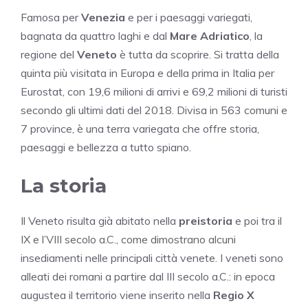
Famosa per
Venezia
e per i paesaggi variegati,
bagnata da quattro laghi e dal
Mare Adriatico
, la
regione del
Veneto
è tutta da scoprire. Si tratta della
quinta più visitata in Europa e della prima in Italia per
Eurostat, con 19,6 milioni di arrivi e 69,2 milioni di turisti
secondo gli ultimi dati del 2018. Divisa in 563 comuni e
7 province, è una terra variegata che offre storia,
paesaggi e bellezza a tutto spiano.
La storia
Il Veneto risulta già abitato nella
preistoria
e poi tra il
IX e l’VIII secolo a.C., come dimostrano alcuni
insediamenti nelle principali città venete. I veneti sono
alleati dei romani a partire dal III secolo a.C.: in epoca
augustea il territorio viene inserito nella
Regio X