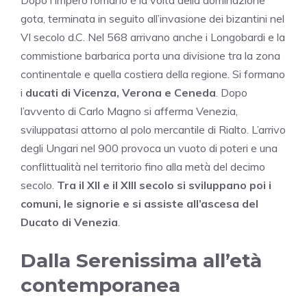
Dopo l’Impero romano è la volta della dominazione
gota, terminata in seguito all’invasione dei bizantini nel
VI secolo d.C. Nel 568 arrivano anche i Longobardi e la
commistione barbarica porta una divisione tra la zona
continentale e quella costiera della regione. Si formano
i
ducati di Vicenza, Verona e Ceneda
. Dopo
l’avvento di Carlo Magno si afferma Venezia,
sviluppatasi attorno al polo mercantile di Rialto. L’arrivo
degli Ungari nel 900 provoca un vuoto di poteri e una
conflittualità nel territorio fino alla metà del decimo
secolo.
Tra il XII e il XIII secolo si sviluppano poi i
comuni, le signorie e si assiste all’ascesa del
Ducato di Venezia
.
Dalla Serenissima all’età
contemporanea