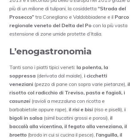
più di un milione di tulipani, la cosiddetta
“Strada del
Prosecco”
tra Conegliano e Valdobbiadene e il
Parco
regionale veneto del Delta del Po
con la più vasta
estensione di zone umide protette d’Italia.
L’enogastronomia
Tanti sono i piatti tipici veneti:
la polenta, la
soppressa
(derivata dal maiale),
i cicchetti
veneziani
(pezzo di pane con sopra varie pietanze),
il
risotto col radicchio di Treviso, pasta e fagioli, i
casunzei
(ravioli a mezzaluna con ricotta e
barbabietole oppure rape),
il
risi e bisi
(riso e piselli),
i
bigoli in salsa
(simil bucatini grossi e porosi),
il
baccalà alla vicentina, il fegato alla veneziana, il
broetto
(brodo in cui si cucina il pesce),
l’anguilla, il