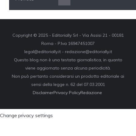
Copyright © 2025 - Editorially Srl - Via Assisi 21 - 00181
Roma - P.Iva 16947451007
legal@editorially.it - redazione@editorially.it
Questo blog non è una testata giornalistica, in quanto
viene aggiornato senza alcuna periodicità.
Non può pertanto considerarsi un prodotto editoriale ai
sensi della legge n. 62 del 07.03.2001
Disclaimer
Privacy Policy
Redazione
Change privacy settings